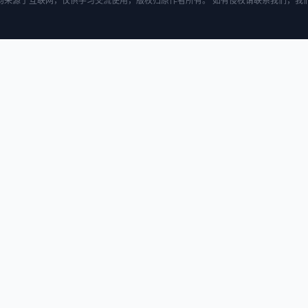
均来源于互联网，仅供学习交流使用，版权归原作者所有。 如有侵权请联系我们，我们